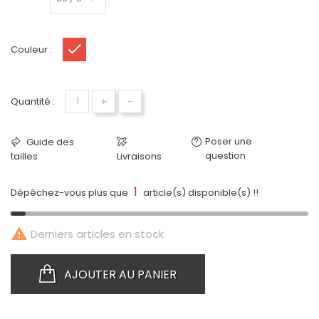
Couleur :
Rouge
+
-
Quantité :
Poser une
Guide des
question
tailles
Livraisons
1
Dépêchez-vous plus que
article(s) disponible(s) !!

Derniers articles en stock
AJOUTER AU PANIER