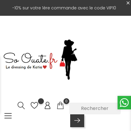
-10% sur votre 1ère commande avec le code VIP10
0