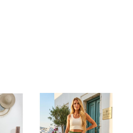
tion
SO OUATE La Collection
/ Neuf
Pantalon 36 Au 40 / Neuf
x
Prix
29,00 €