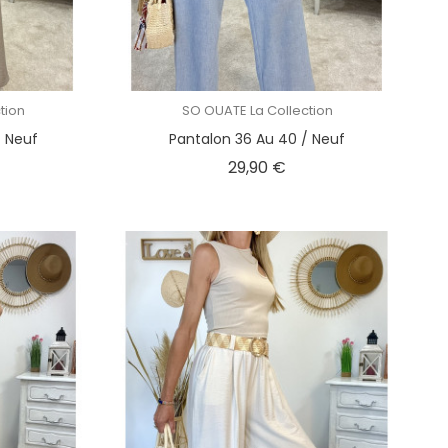
tion
SO OUATE La Collection
/ Neuf
Pantalon 36 Au 40 / Neuf
x
Prix
29,90 €