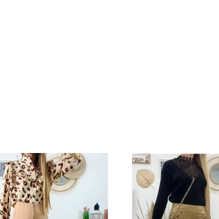
SO OUATE La Collection
SO OUATE La Collec
Pantalon 36 Au 42 / Neuf
Pantalon 36 Au 42 
Prix
Pri
31,00 €
31,90 €