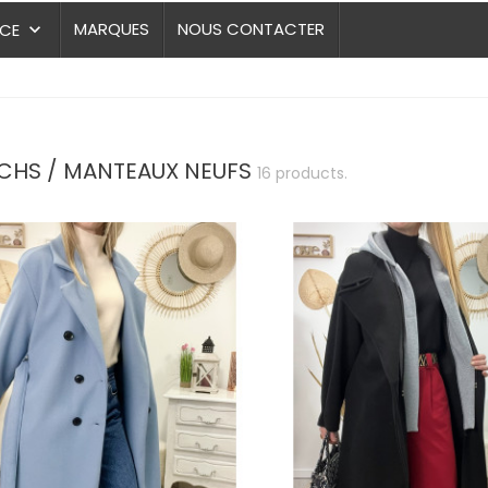
MARQUES
NOUS CONTACTER
NCE
keyboard_arrow_down
CHS / MANTEAUX NEUFS
16 products.