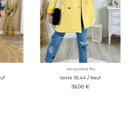
Jacqueline Riu
euf
Veste 36,44 / Neuf
x
Prix
39,00 €