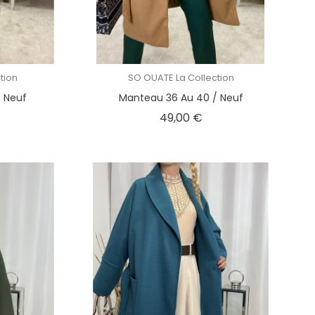
tion
SO OUATE La Collection
 Neuf
Manteau 36 Au 40 / Neuf
x
Prix
49,00 €