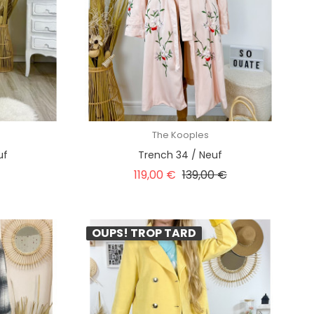
The Kooples
uf
Trench 34 / Neuf
x
Prix habituel
Prix
119,00 €
139,00 €
OUPS! TROP TARD